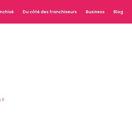
anchisé
Du côté des franchiseurs
Business
Blog
 ?